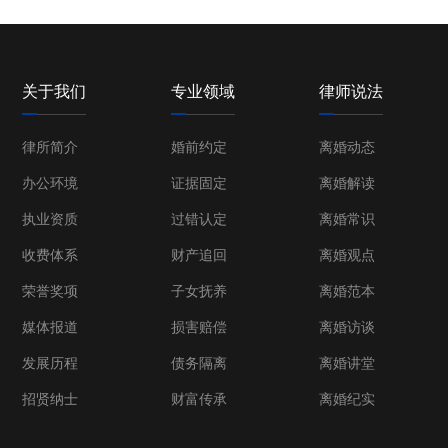
关于我们
专业领域
律师说法
律所简介
婚前约定
离婚动态
办公环境
证据固定
离婚解读
执业资质
过错认定
离婚常识
收费体系
财产追回
离婚观点
荣誉奖项
子女抚养
离婚范本
媒体报道
损害赔偿
离婚访谈
发展历程
债务隔离
离婚讲堂
招贤纳士
财富传承
离婚纪实