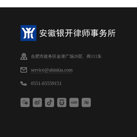
合肥市政务区金潜广场20层、商111东
service@ahinkia.com
0551-65559151