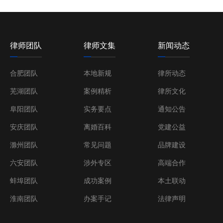
律师团队
律师文集
新闻动态
合肥团队
本地新规
律所动态
芜湖团队
案例精析
律所文化
阜阳团队
实务要点
通知公告
安庆团队
离婚百科
党建公益
滁州团队
常见问题
品牌建设
六安团队
涉外专区
高端合作
蚌埠团队
成功案例
本土联动
淮南团队
办案手记
法律声明